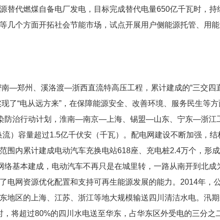
源替代燃煤自备电厂发电，目标完成替代电量650亿千瓦时，持
等几个方面开拓社会节能市场，试点开展用户侧能源托管、用能
密南—郑州、溪洛渡—浙西直流特高压工程，累计建成的“三交四
正实现了“电从远方来”，在保障能源安全、改善环境、服务民生等
污染防治行动计划，淮南—南京—上海、锡盟—山东、宁东—浙江
换流）容量超过1.5亿千伏安（千瓦）。配电网建设不断加强，结
围内累计建成电动汽车充换电站618座、充电桩2.4万个，形
充网络基本建成，电动汽车不再只是在城里转，一路从南开到北成
了电网资源优化配置和支持可再生能源发展的能力。2014年，
东地区的上海、江苏、浙江等地大规模输送四川清洁水电。汛期
小时，将超过80%的四川水电送至华东，占华东区外受电的三分之