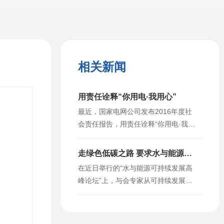
相关新闻
用责任诠释“你用电·我用心”
最近，国家电网公司发布2016年度社
会责任报告，用责任诠释“你用电·我用
心”。这是该公司连续11年发布社会责
任报告，六次荣获“中华慈善奖”，社会
走绿色低碳之路 要求水与能源协
责任安全进入哈佛、北大、清华等高校
调发展
在近日举行的“水与能源可持续发展高
企业管理创新案例库，创造了中国企业
峰论坛”上，与会专家从可持续发展的
社会责任发展的多项里程碑事件。
视角为当今及今后水资源的健康发展提
2016年，国家电网公司跃居《财富》
供了新思路，为人类在水与能源方面协
世界500强第二位，获得世界品牌实验
调发展指明了方向。 中国水力发
室发布的《中国500最具价值品牌》第