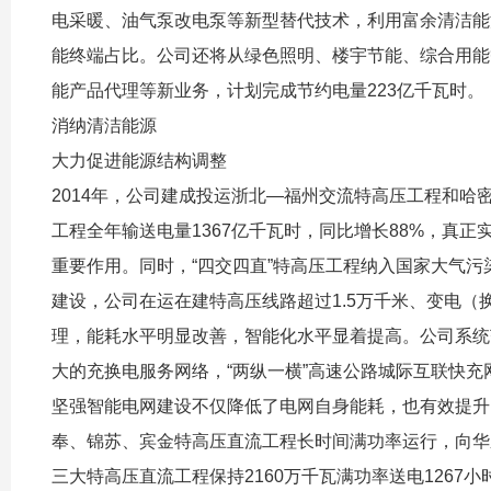
电采暖、油气泵改电泵等新型替代技术，利用富余清洁能
能终端占比。公司还将从绿色照明、楼宇节能、综合用能
能产品代理等新业务，计划完成节约电量223亿千瓦时。
消纳清洁能源
大力促进能源结构调整
2014年，公司建成投运浙北—福州交流特高压工程和哈
工程全年输送电量1367亿千瓦时，同比增长88%，真
重要作用。同时，“四交四直”特高压工程纳入国家大气
建设，公司在运在建特高压线路超过1.5万千米、变电（
理，能耗水平明显改善，智能化水平显着提高。公司系统范
大的充换电服务网络，“两纵一横”高速公路城际互联快
坚强智能电网建设不仅降低了电网自身能耗，也有效提升
奉、锦苏、宾金特高压直流工程长时间满功率运行，向华
三大特高压直流工程保持2160万千瓦满功率送电1267