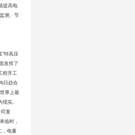
续提高电
监测、节
直”特高压
方面发挥了
工程开工
构日趋合
成世界上最
为现实。
公司复
来临时，
二，电量