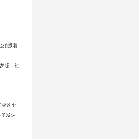
电工程学会常务副秘书长吴义航提到，
一名。读罢这则消息，笔者生出许多感
近年来，水和能源的供求关系发生了深
慨来。
刻变化，水与能源已经成为很多国家可
持续发展的制约因素。随着我国经济社
会不断发展，我们对水资源的需求逐步
增加，给水资源供给带来巨大压力，因
地拍摄着
此我们需要通过科技创新、产业创新、
管理创新等途径，努力找到解决水与资
梦想，社
源双重挑战的有效办法，更好地满足经
济发展对水与能源的需求。
完成这个
很多发达