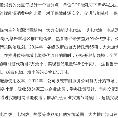
源消费的比重每提升一个百分点，单位GDP能耗可下降4%左右
终端能源消费中的比重，对于保障能源安全、促进节能减排、保
煤为主的能源消费结构，大力实施“以电代煤、以电代油、电从
角等污染严重地区推广电锅炉、热泵等经济效益好的替代技术。
染防治规划。2014年，各级政府出台支持政策65项，大大加
，在推进传统领域电能替代项目的同时，积极开辟新领域，全面
实施电能替代项目2万余个，实现替代电量946亿千瓦时，这相当
化硫、碳氧化物、粉尘等污染物173万吨。
能源使用效率。2014年，公司系统节能服务公司努力开拓市场
效服务小组，吸收5834家工业企业成员，举办政策研讨、节能交流活
，通过实施电网节能改造，推动社会企业实施节能项目，超额实
电窑炉、电锅炉、热泵等成熟项目的实施范围，大力推广港口岸