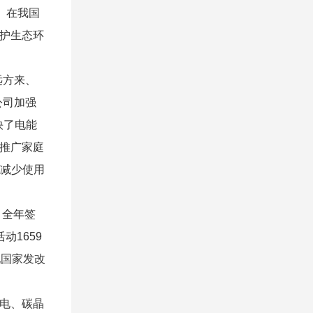
。在我国
护生态环
远方来、
公司加强
快了电能
推广家庭
于减少使用
，全年签
动1659
现国家发改
电、碳晶